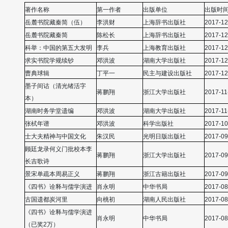
著作名称
第一作者
出版单位
出版时
岳麓书院藏秦简（伍）
李洪财
上海辞书出版社
2017-12
岳麓书院藏秦简
陈松长
上海辞书出版社
2017-12
科举：中国的第五大发明
李兵
上海教育出版社
2017-12
求实书院学规续钞
邓洪波
湖南大学出版社
2017-12
曹典球辑
丁平一
民主与建设出版社
2017-12
墨子间诂（清光绪活字
蒋鹏翔
浙江大学出版社
2017-11
本）
湖南时务学堂遗编
邓洪波
湖南大学出版社
2017-11
张栻年谱
邓洪波
科学出版社
2017-10
士大夫精神与中国文化
朱汉民
光明日版出版社
2017-09
顾廷龙录何义门批校本李
蒋鹏翔
浙江大学出版社
2017-09
长吉歌诗
景宋单疏本周易正义
蒋鹏翔
浙江古籍出版社
2017-09
《四书》诠释与儒学演进
肖永明
中华书局
2017-08
古国遗都炭河里
向桃初
湖南人民出版社
2017-08
《四书》诠释与儒学演进
肖永明
中华书局
2017-08
（已奖2万）