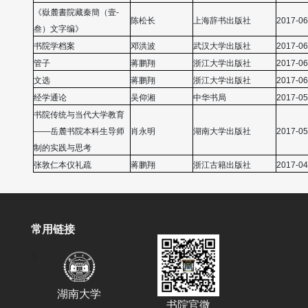
《嶽麓書院藏秦簡（壹-
陈松长
上海辞书出版社
2017-06
叁）文字编》
书院学档案
邓洪波
武汉大学出版社
2017-06
管子
蒋鹏翔
浙江大学出版社
2017-06
文选
蒋鹏翔
浙江大学出版社
2017-06
经学通论
吴仰湘
中华书局
2017-05
书院传统与当代大学教育
——岳麓书院本科生导师
肖永明
湖南大学出版社
2017-05
制的实践与思考
张敦仁本仪礼疏
蒋鹏翔
浙江古籍出版社
2017-04
常用链接
5
湖南大学
书院官微