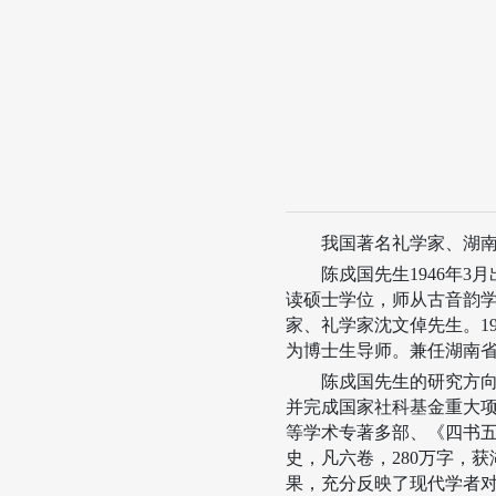
我国著名礼学
家、湖
陈戍国先生
1946
年
3
月
读硕士学位，师从古音韵学
家、礼学家沈文倬先生。
1
为博士生导师。兼任湖南
陈戍国先生的研究方
并完成国家社科基金重大
等学术专著多部、《四书
史，凡六卷，
280
万字，获
果，充分反映了现代学者