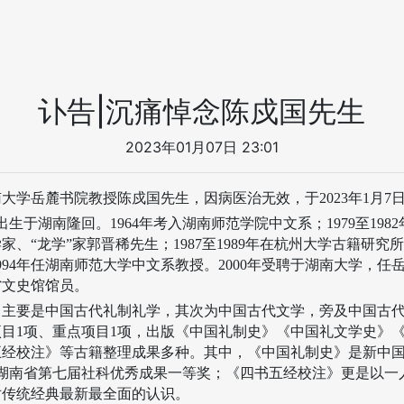
讣告|沉痛悼念陈戍国先生
2023年01月07日 23:01
南大学岳麓书院教授陈戍国先生，因病医治无效，于
2023
年
1
月
7
出生于湖南隆回。
1964
年考入湖南师范学院中文系；
1979
至
1982
家、“龙学”家郭晋稀先生；
1987
至
1989
年在杭州大学古籍研究所
994
年任湖南师范大学中文系教授。
2000
年受聘于湖南大学，任
省文史馆馆员。
向主要是中国古代礼制礼学，其次为中国古代文学，旁及中国古
项目
1
项、重点项目
1
项，出版《中国礼制史》《中国礼文学史》
五经校注》等古籍整理成果多种。其中，《中国礼制史》是新中
湖南省第七届社科优秀成果一等奖；《四书五经校注》更是以一
对传统经典最新最全面的认识。