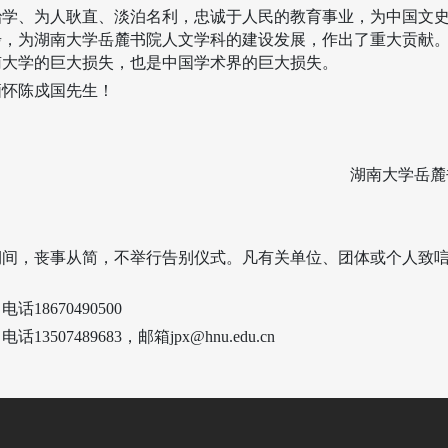
治学、为人耿直、淡泊名利，忠诚于人民的教育事业，为中国文
步，为湖南大学岳麓书院人文学科的建设发展，作出了重大贡献
南大学的巨大损失，也是中国学术界的巨大损失。
缅怀陈戍国先生！
湖南大学岳麓
期间，丧事从简，不举行告别仪式。凡有关单位、团体或个人致
，电话
18670490500
，电话
13507489683
，邮箱
jpx@hnu.edu.cn