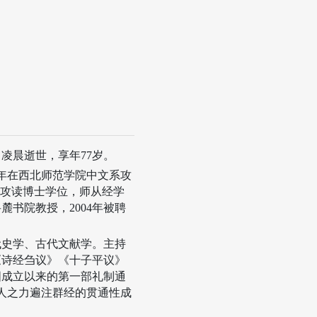
日凌晨逝世，享年
77
岁。
年在西北师范学院中文系攻
攻读博士学位，师从经学
岳麓书院教授，
2004
年被聘
代史学、古代文献学。主持
《诗经刍议》《十子平议》
国成立以来的第一部礼制通
人之力遍注群经的贯通性成