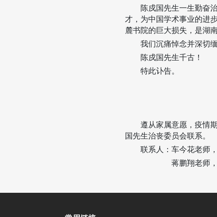
陈戍国先生一生勤奋
才，为中国学术事业的进
麓书院的巨大损失，是湖
我们沉痛悼念并深切
陈戍国先生千古！
特此讣告。
遵从家属意愿，疫情
国先生治丧委员会联系。
联系人：车今花老师
蒋鹏翔老师