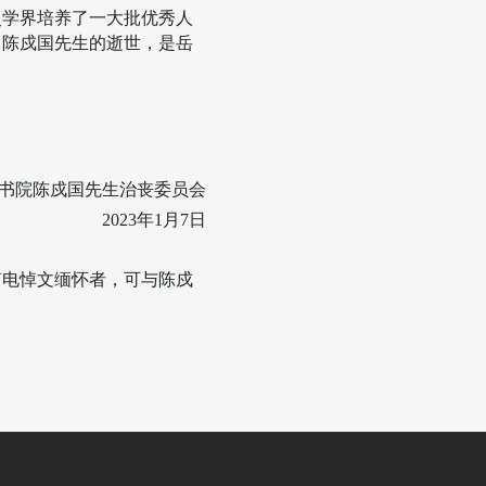
史学界培养了一大批优秀人
。陈戍国先生的逝世，是岳
书院陈戍国先生治丧委员会
2023
年
1
月
7
日
唁电悼文缅怀者，可与陈戍